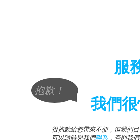
服
抱歉！
我們很
很抱歉給您帶來不便，但我們目
可以隨時與我們
聯系
，否則我們